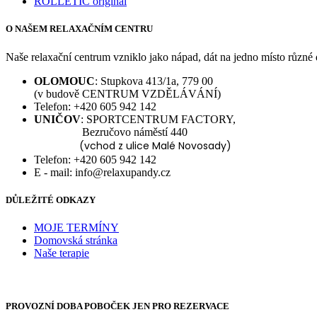
ROLLETIC original
O NAŠEM RELAXAČNÍM CENTRU
Naše relaxační centrum vzniklo jako nápad, dát na jedno místo různé d
OLOMOUC
: Stupkova 413/1a, 779 00
(v budově CENTRUM VZDĚLÁVÁNÍ)
Telefon: +420 605 942 142
UNIČOV
: SPORTCENTRUM FACTORY,
Bezručovo náměstí 440
(vchod z ulice Malé Novosady)
Telefon: +420 605 942 142
E - mail: info@relaxupandy.cz
DŮLEŽITÉ ODKAZY
MOJE TERMÍNY
Domovská stránka
Naše terapie
PROVOZNÍ DOBA POBOČEK JEN PRO REZERVACE