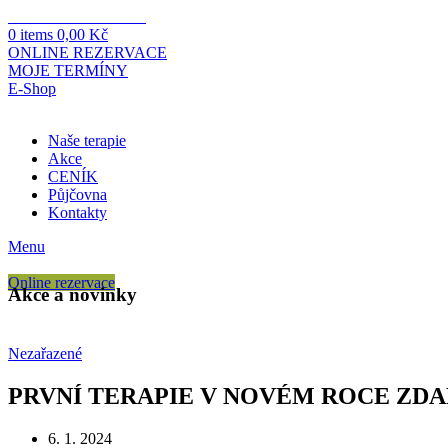
PROVOZNÍ DOBA
0
items
0,00
Kč
ONLINE REZERVACE
MOJE TERMÍNY
E-Shop
Naše terapie
Akce
CENÍK
Půjčovna
Kontakty
Menu
Online rezervace
Akce a novinky
Nezařazené
PRVNÍ TERAPIE V NOVÉM ROCE ZD
6. 1. 2024