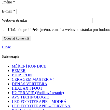
Jméno
*
E-mail
*
Webová stránka
Uložit do prohlížeče jméno, e-mail a webovou stránku pro budou
Close
Naše terapie
MĚŘENÍ KONDICE
BEMER
BIOPTRON
CERAGEM MASTER V4
DENAS VERTEBRA
HEALAX I-FOOT
H2 TERAPIE (Vodíková terapie)
AVS TECHNOLOGIE
LED FOTOTERAPIE – MODRÁ
LED FOTOTERAPIE – ČERVENÁ