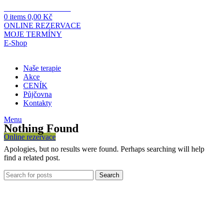
PROVOZNÍ DOBA
0
items
0,00
Kč
ONLINE REZERVACE
MOJE TERMÍNY
E-Shop
Naše terapie
Akce
CENÍK
Půjčovna
Kontakty
Menu
Nothing Found
Online rezervace
Apologies, but no results were found. Perhaps searching will help
find a related post.
Search